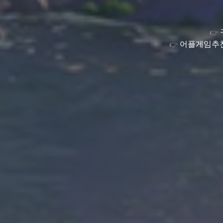
👉
어플게임추천
👉