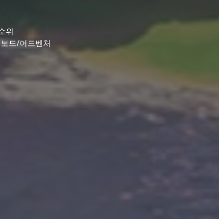
순위
전 보드/어드벤처